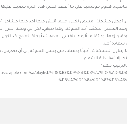
 الماضية، هموم موسمية على ما أعتقد. لكنني هذه المرة قضيت عليها 
، أعطي مشكلتي مسمى لكنني حينما أنبش فيها أجد فيها مشاكل أخ
عد الفحص المكثف أجد الشوكة، وهذا بديهي، لكن في وطئة الحزن، تخت
وكة، ونزعها، ودائمًا ما أنزعها بنفسي. بعدها تبدأ رحلة العلاج. قد تكو
 سعادة أكبر.
يتناول المسكنات، أحيانًا يدمنها، حتى ينسى الشوكة إلى أن تنغرس،
لا أنها بداية الشفاء.
بالترتيب مهم*
/music.apple.com/sa/playlist/%D8%B3%D9%84%D8%A7%D8%A
%D8%A7%D9%84%D9%83%D8%A6%D