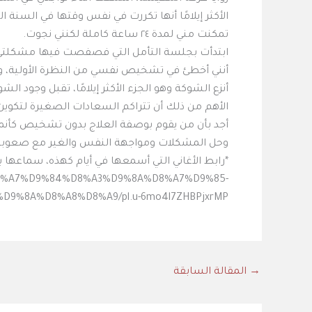
الأكثر إيلامًا أنها تكررت في نفس وقتها في السنة
تمكنت مني لمدة ٢٤ ساعة كاملة لكنني نجوت.
ابتدأت بجلسة التأمل التي فصفصت فيها مشكلتي
أنني أخطئ في تشخيص نفسي من النظرة الأولية، وب
أنزع الشوكة وهو الجزء الأكثر إيلامًا، تقبل وجود الش
الأهم من ذلك أن تتراكم السعادات الصغيرة لتكوين
أجد بأن من يقوم بوصفة العلاج بدون تشخيص كأنما 
وحل المشكلات ومواجهة النفس والغير مع صعوبتها إ
*رابط الأغاني التي أسمعها في أيام كهذه، سماعها 
D-%D8%A7%D9%84%D8%A3%D9%8A%D8%A7%D9%85-
9%8A%D8%A8%D8%A9/pl.u-6mo4l7ZHBPjxrMP
→
المقالة السابقة