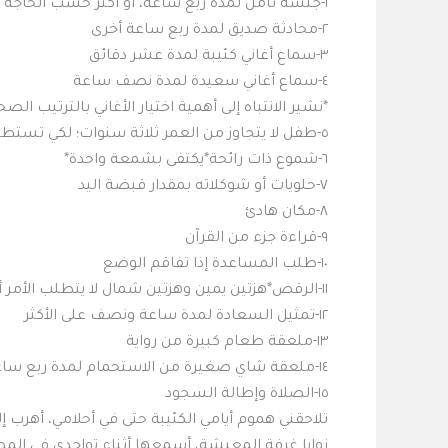
١-جلسة تأمل لمدة ربع ساعة، أو أكثر حسب الحاجة أو المشكلة
٢-محادثة صديق لمدة ربع ساعة أخرى
٣-سماع أغاني كئيبة لمدة عشر دقائق
٤-سماع أغاني سعيدة لمدة نصف ساعة
*نشير الانتباه إلى أهمية اختيار الأغاني بالترتيب ال
٥-طفل لا يتجاوز من العمر ثلاثة سنوات؛ لكي تستطيعون خداعه بدون أن يعلم ذلك.
٦-شموع ذات رائحة*يكتفى بشمعة واحدة*
٧-حلويات أو شوكلاته بمقدار قبضة اليد
٨-مكان هادئ
٩-قراءة جزء من القرآن
١٠-طلب المساعدة إذا تفاقم الوضع
١١-الرقص*هزتين يمين وهزتين شمال لا يتطلب الأمر أكثر من هزهزتين إن لم تستطيعوا الرقص*
١٢-تمثيل السعادة لمدة ساعة ونصف على الأكثر
١٣-ملعقة طعام كبيرة من رواية
١٤-ملعقة شاي صغيرة من الاستحمام لمدة ربع ساعة أو نصف
١٥-الصلاة وإطالة السجود
تلاحقني هموم أيامي الكئيبة حتى في أحلامي، أهرب إ
زوايا غرفة المعيشة، أسمعها أثناء تواجدي في المط