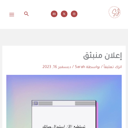
خطي
لى
البحث
لمحتوى
محاولات
إعلان منبثق
اترك تعليقاً
/ بواسطة
Sarah
/
ديسمبر 16, 2023