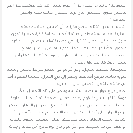
الفضولية؟ لا شيء أفضل من أن تقوم بتبديل هذا كله بغمضة عين! قم
بتحميل صورة الشخص الذي تريد استبدال حياتك معه، وانتظر
المفاجئة!”
ابتسمت لمجرد تخيّلها لنجاح فكرتها، أن تعيش بديلة لصديقتها
المقربة، هذا ما تمنته طوال حياتها! أدخلت بطاقة ذاكرة صغيرة تحوي
صورًا عديدة في الجهاز، تشترك هي وصديقتها باستخدام تلك الذاكرة،
وتحوي بعضًا من ذكرياتهما معًا، تقوم بالنقر على الإعلان وتفتح
الصفحة، تجد العديد من الخانات الفارغة وتقوم بملئها، اسمها وأين
تسكن وعمرها، صورتها وصورة
صديقتها، تضغط تحميل، ومن ثم موافق. يظهر شريط تحميل ونسبة
مئوية بجانبه، تفرقع أصابعها وتنظر إلى درج المنزل، تحسبًا لصعود أحد
من عائلتها، انتهى التحميل، لكن.. لا شيء.
يظهر مربع حوار بمنتصف الشاشة وينص على “تم التحميل، حظًا
موفقًا!” لكن لاشيء! تقوم بإعادة تحميل الصفحة، تملأ الخانات الفارغة
مجددًا، تضغط تم، تفزع من صوت الإنذار الذي صدر من الجهاز، ويظهر
مربع الحوار التالي”عذرًا، لا تمكن إعادة الاستخدام مرة ثانية” تقوم بسّب
الموقع، وسب الجهاز، وسب صديقتها، تغلق الصفحة، وتعود لألعاب
أبو فهد التي تم تحميلها للتو. مرّ اليوم كأي يوم عادي آخر، غداء، واجبات