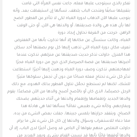
تفكر بالذي سيتوجب عليها فعله، جاءت نفس المرأة التي قامت
بتقبيلها سابقًا وفتحت الباب بلطف، تسألها إن استيقظت بعد، وأنه
يتوجب عليها الآن الذهاب لدورة المياه لكي لا تتأخر عن الفطور. اتضح
لها بأن هذه هي والدة صديقتها، أو والدتها هي الآن، أو حتى الوقت
الراهن. خرجت من الغرفة تحاول إيجاد دورة
المياه، وكانت ستسأل عن مكانها إلا أنها تذكرت بأنها من المفترض
تعرف مكان دورة المياه التي تذهب إليها كل يوم بصفتها أحد سكان
هذا المنزل. حاولت تذكر حديث صديقتها عن منزلهم، تذكرت عندما
أخبرتها صديقتها عن قصة الصرصار الذي خرج من دورة المياه فجرًا
لمهاجمتهم، تذكرت وصف دورة المياه وذهبت إليها أخيرًا. استطاعت
تدبّر كل شيء تحتاج فعله صباحًا من دون أن تجعل سلوكها مثيرًا
للشك، لكنها لم تستطع تحمّل تناول الفطور بذلك الهدوء، مع ذلك
الرجل خصيصًا، الذي كان أو بالأصح أصبح والدها من الآن فصاعدًا. يقوم
والدها الجديد بإطعامها وإطعام والدتها في أثناء حديثهم، يضحك
ويمازحهم، وكأنه شيء طبيعي تمامًا! يسألها لما هي هادئة هذا
الصباح، ويتفقد حرارتها بلمس جبينها، جفلت بعض الشيء من يده،
مما دعاه للاستغراب وسؤال والدتها إن كان كل شيء على ما يرام.
حاولت التملص منهم بقولها أن الباص قد وصل أخيرًا لدى الباب، إلا أن
والدها أوقفها قائلًا بأنها قد نسيت القيام بشيء، وبعد العديد من