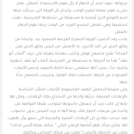
مريولها. تعود لتجد أن الجهاز لا زال يقوم بالاستعداد للعمل، تفكر
بشيء تقوم بعمله لتمرير الوقت، وتتذكر بأن الورقة التي سجلّت فيها
اسم الموقع الذي أوصته به صديقتها في شنطتها المدرسية، ذهبت
لتحضرها وهي تتمطى ليضيع المزيد من الوقت ريثما يقوم الجهاز
بالعمل.
عادت وقد أحضرت الورقة الصفراء المربعة الصغيرة بيد، وكيسًا من
رقائق الجبن في اليد الأخرى، ما الأفضل من كيس رقائق الجبن قبل
الغداء؟ تفتح متصفح قوقل وتكتب بتهجئة بطيئة لكل حرف:”ألعاب أبو
فهد” هذا ما أخبرتها به صديقتها في المدرسة، ألعاب أبو فهد شهيرة
وكثيرة جدًا، بحيث أنها ستقضي سنة كاملة بالتعرف وحصر الألعاب
الموجودة من كثرتها. ابتسمت لتلك الفكرة، وشرعت بالتصفح بحثًا
عنها.
وفي صفحة التحميل للملف المضغوط للألعاب امتلأت الشاشة
بالإعلانات المنبثقة. حذرّها والدها من الانخداع بتلك الإعلانات، وقال لها
بإنها إن كانت تريد أن يتعطل حاسوبها فيتوجب عليها الموافقة على
واحدة من مربعات الحوار تلك، وبما أنها لا تريد العيش بدون حاسوب،
فقد نجحت بتفادي كل الإعلانات المثيرة والعجيبة التي سبق وأن ظهرت
لها، ولكن فجأة ظهر أمامها الإعلان التالي:” حياتك مملة أليس كذلك؟
مللت من الانتظار والترقب؟ مللت من منزلك الصاخب وعائلتك