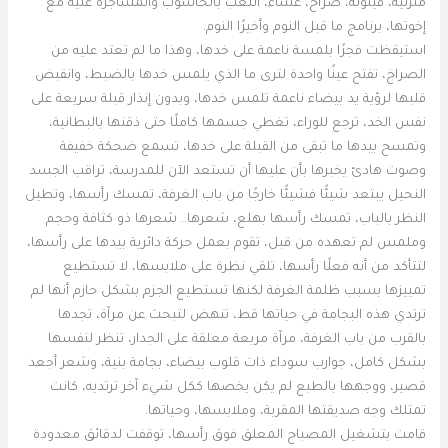
منزلية، قيلولة، صراخ، عشاء، اللعب بالحاسوب والمشاجرة عليه مع
إخوتها، برنامج ما قبل النوم وأخيرًا النوم.
استيقظت فجرًا بلمسة ناعمة على خدها، وهذا ما لم تعتد عليه من
الصراخ، تفتح عينًا واحدة لترى ما الذي يلمس خدها بالضبط، وانقبض
قلبها لرؤية يد بيضاء ناعمة تلمس خدها، وبدون إنذار قبلة سريعة على
نفس الخد، ترجع للوراء، تغطي جسمها كاملًا حتى ذقنها بالبطانية،
وتمسح بيدها ما تبقى من القبلة على خدها، تسمع ضحكة خفيفة
وصوت هادئ يخبرها بأن عليها أن تستعد الآن للمدرسة، تراقب الجسد
النحيل يبتعد شيئًا فشيئًا خارجًا من باب الغرفة، تمسك رأسها، وتطيل
النظر بالباب، تمسك رأسها بهلع، شعرها.. شعرها ذو كثافة وحجم
وملمس لم تعهده من قبل، تقوم بعمل حركة دائرية بيدها على رأسها،
لتتأكد من أنه فعلًا رأسها، تلقي نظرة على ملابسها، لا تستطيع
تمييزها بسبب ظلمة الغرفة لكنها تستطيع الجزم بشكل حازم أنها لم
ترتدي هذه البجامة في حياتها قط، تنهض لتبحث عن مرآة، تجدها
بالقرب من باب الغرفة، مرآة مربعة معلقة على الجدار، تنظر لنفسها
بشكل كامل، جوارب سوداء ذات قلوب بيضاء، بجامة بنية، وشعر أجعد
قصير، ووجهها بالطبع لم يكن يخصها ككل شيء آخر ترتديه، كانت
تمتلك وجه صديقتها المقربة، وملابسها، وحياتها.
قامت بتشغيل المصباح المعلق فوق رأسها، توقفت لدقائق معدودة