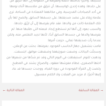
بسببها، وأخيرًا بجامتها ناعمة ومفرطة في النعومة إلى أنها تنزلق من
على جلدها، وهذه إحدى كوابيسها، أن تنزلق من ملابسها أثناء نومها.
في أحد الصباحات المدرسية، وفي مكانهما المعتادة في الساحة، ترى
علامة زرقاء على عضد صديقتها، على جسمها السابق، واتضح لها بأن
تلك العلامة كانت من والدها، فقد قام بقرصها إلى أن ازرّق جلدها،
والسبب يعود إلى أنها لم تستطع إيجاد قبعته التي طلبها منها. لم
يقرصها والدها في جسدها السابق أبدًا، لأنها تجيد التملص منه، ولكن
عندما رأت صديقتها تعاني، حزمت أمرها.
قامت بتشغيل جهاز الحاسب الموجود بغرفتها، بحثت عن الإعلان،
وسجلّت البيانات، وضعت صورتيهما وضغطت موافق، ابتسمت،
وذهبت للنوم. استيقظت في اليوم التالي وقد تم شدّها من شعرها من
اختها الصغرى، غطاء مفرشها مفقود، والصراخ يشتد في المطبخ.
ركضت إلى المرآة الموجودة في دورة المياه، ووجدت جسدها قد عاد
إليها أخيرًا، لا مزيد من القبلات ولا الكلام معسول.
→
المقالة السابقة
المقالة التالية
←