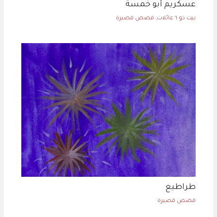
عسكريم أبو خمسة
بيت ذو ٦ عائلات
,
قصص قصيرة
طراطيع
قصص قصيرة