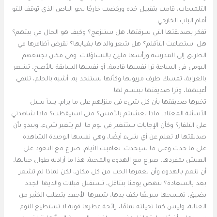
التلميحات، قامت بتقبيل خده وركضت خارجًا نحو الباص الذي توقف للتو
أمام الباب الخارجي.
تفكر بصديقتها التي سرقتها، هل ستنزعج؟ وكيف هو الحال في بيتهم؟
هل استطاعت التأقلم؟ هل شعر والداها بغيابها؟ تقرض أظافرها في
الطريق إلى المدرسة ورأسها مليئ بالتساؤلات. وفي مكان تجمعهم
اليومي في الساحة ترا نفسها قادمة، أو نفسها السابقة بالأصح، تشعر
بالغرابة، تمسك طرف مريولها وكأنها تستنجد به، أشبه بالحلم، تلتقي
أعينهما، وترا صديقتها تبتسم لها.
تخبرها صديقتها بأن كل شيء في منزلهم على ما يرام، يبدأ سيل
الأسئلة المعتاد، ماذا تعشيتم بالأمس؟ متى استيقظت؟ ماذا شاهدتي
على التلفاز؟ وكأن الإجابات ستتغير في يوم ما. لم يتغير شيء، ويبدو بأن
صديقتها لا تعلم عن أي شيء أيضًا، وهي نفسها الوحيدة الشاهدة
على ما حدث وعلى ما سيحدث. تعاقبت الأيام، صراع مع التعود على
العيش بمفردها، صراع مع الهدوء والمحبة. هذا ما أرادته طوال حياتها،
أن تنعم بالهدوء وأن يغمرها الحب من كل مكان، لكن لماذا لم تشعر
بعد بالسعادة؟ تنهض يوميًا بتثاقل، تستقبل قبلات والديها الجدد
بضيق، تمسحها سريعًا بكف يدها، شعرها الأجعد يتطلب الكثير من
العناية، وليس كما تخيلته تمامًا، رائحة عطرها قوية لا تستطيع النوم