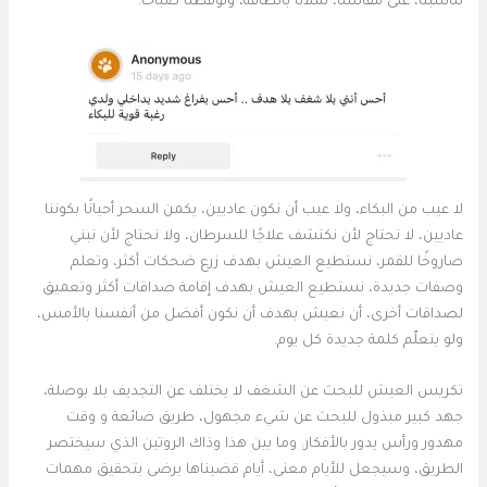
تناسبنا، على مقاسنا، تملأنا بالطاقة، وتوقظنا صباحًا.
لا عيب من البكاء، ولا عيب أن نكون عاديين، يكمن السحر أحيانًا بكوننا
عاديين، لا نحتاج لأن نكتشف علاجًا للسرطان، ولا نحتاج لأن نبني
صاروخًا للقمر، نستطيع العيش بهدف زرع ضحكات أكثر، وتعلم
وصفات جديدة، نستطيع العيش بهدف إقامة صداقات أكثر وتعميق
لصداقات أخرى، أن نعيش بهدف أن نكون أفضل من أنفسنا بالأمس،
ولو بتعلّم كلمة جديدة كل يوم.
تكريس العيش للبحث عن الشغف لا يختلف عن التجديف بلا بوصلة،
جهد كبير مبذول للبحث عن شيء مجهول، طريق ضائعة و وقت
مهدور ورأس يدور بالأفكار. وما بين هذا وذاك الروتين الذي سيختصر
الطريق، وسيجعل للأيام معنى، أيام قضيناها برضى بتحقيق مهمات