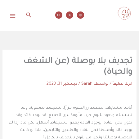
خطي
لى
البحث
لمحتوى
محاولات
تجديف بلا بوصلة (عن الشغف
والحياة)
اترك تعليقاً
/ بواسطة
Sarah
/
ديسمبر 31, 2023
أيامنا متشابهة، نضغط زر الغفوة مرارًا، نستيقظ بصعوبة، وقد
نستسلم ونعود للنوم. حرب مألوفة لدى الجميع، قد يوجد قائد وقد
نكون نحن القادة. بوجود القادة يغدو الاستيقاظ أسهل، لكن ماذا إذا لم
يوجد قائد وأصبحنا نحن القادة والجلادين والتابعين، ماذا لو كانت
البوصلة بوصلتنا ونحن من نقوم بالتجديف بالكامل؟