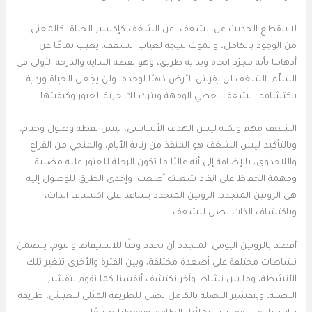
لا ينقطع الحديث عن الشغف، عن الشغف كإكسير الحياة، كالمعنى
من الوجود بالكامل، والموت نتيجة لغياب الشغف. يغيب تمامًا عن
أذهاننا بأنه مجرّد اتجاه وبداية طريق، وهو نقطة البداية والدرجة الأولى في
السلّم. الشغف لن يفرش الأرض ذهبًا لوحده، ولن يجعل الحياة وردية
باكتشافه، الشغف يعطي الوجهة ويترك لك حرية العبور وكيفيتها.
الشغف مهم ولكنه ليس الهدف الأساسي، ليس نقطة وصول وختام،
وبالتأكيد ليس الشغف هو المنقذ من رتابة الأيام، والمنجي من الفراغ
واللاجدوى، بالإضافة إلى أنه غالبًا ما تكون الرحلة للعثور عليه مضنية،
ومهمة الحفاظ على اتقاد شعلته أصعب. وإحدى الطرق للوصول إليه
هي الروتين المتجدد. الروتين المتجدد يساعد على اكتشاف الذات،
وباكتشاف الذات نصل للشغف.
أقصد بالروتين اليومي المتجدد أن نحدد وقتًا للاستيقاظ والنوم، يتضمن
نشاطات مختلفة على أصعدة مختلفة، وبين الفترة والأخرى تتغير تلك
الأنشطة، وما بين نشاط وآخر نكتشف أنفسنا كما نقوم بتقشير
البصلة، وبتقشير البصلة بالكامل نصل للطريقة المثلى للعيش، طريقة