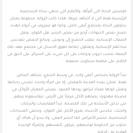
كقصص النجاة التي أقرأها، والأفلام التي تنتهي بنجاة الشخصية
الرئيسية فقط التي لا أشاهد غيرها، هكذا كانت الرواية. مجموعة عميان
يحاولون النجاة بمجتمع أعمى كامل، وكما هو معروف في أجواء كهذه،
تصبح بعض الحيوانات أرحم من بعض البشر. تقل الموارد، وتقل
الصفات الإنسانية، ينقلب الجميع إلى وحوش، ويبالغ البعض بتقديس
مبادئهم الإنسانية، ويمثلون جماعة حقوق الانسان في مجتمع يفقد تلك
الصفة. تنشب حروب ونزاعات على كل شيء، على السرائر، على الحق في
الكلام، على قطعة بسكويت متعفنة.
تبدأ الرواية بشخص أعمى واحد، في وسط الشارع، يشاهد البياض
فقط. تمتلئ بعده المدينة بالعميان، إلا من امرأة واحدة، تضحي بحياتها
وتمثل كونها عمياء لترافق زوجها المنبوذ. يعيش العميان الأوائل في
مصحة مهجورة، يصلهم الأكل مرميًا على الأرض، يتقاسمونه بينهم،
حتى تدخل الأسلحة في تلك المصحة، تبدأ المقايضات والنزاعات
والجثث. تتكدس الأجساد بمرور الأيام، تقل الموارد، وتختفي المساحات
الشخصية، تنتشر الأمراض كما انتشر العمى، ولا يبدو أن هناك أي
تجاوب من الحكومة لوضعهم، يتركون لأنفسهم، وللمرأة الوحيدة
القادرة على الرؤية.