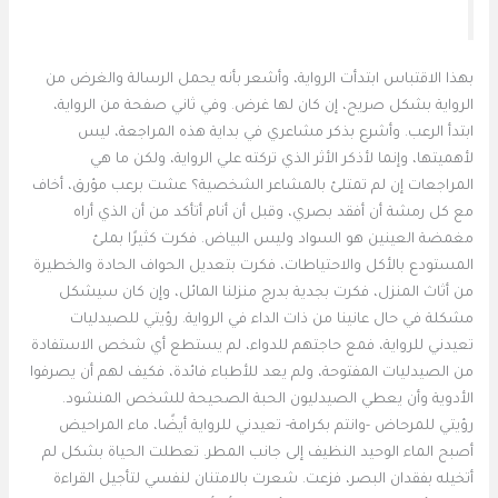
بهذا الاقتباس ابتدأت الرواية، وأشعر بأنه يحمل الرسالة والغرض من
الرواية بشكل صريح، إن كان لها غرض. وفي ثاني صفحة من الرواية،
ابتدأ الرعب. وأشرع بذكر مشاعري في بداية هذه المراجعة، ليس
لأهميتها، وإنما لأذكر الأثر الذي تركته علي الرواية، ولكن ما هي
المراجعات إن لم تمتلئ بالمشاعر الشخصية؟ عشت برعب مؤرق، أخاف
مع كل رمشة أن أفقد بصري، وقبل أن أنام أتأكد من أن الذي أراه
مغمضة العينين هو السواد وليس البياض. فكرت كثيرًا بملئ
المستودع بالأكل والاحتياطات، فكرت بتعديل الحواف الحادة والخطيرة
من أثاث المنزل، فكرت بجدية بدرج منزلنا المائل، وإن كان سيشكل
مشكلة في حال عانينا من ذات الداء في الرواية. رؤيتي للصيدليات
تعيدني للرواية، فمع حاجتهم للدواء، لم يستطع أي شخص الاستفادة
من الصيدليات المفتوحة، ولم يعد للأطباء فائدة، فكيف لهم أن يصرفوا
الأدوية وأن يعطي الصيدليون الحبة الصحيحة للشخص المنشود.
رؤيتي للمرحاض -وانتم بكرامة- تعيدني للرواية أيضًا، ماء المراحيض
أصبح الماء الوحيد النظيف إلى جانب المطر. تعطلت الحياة بشكل لم
أتخيله بفقدان البصر، فزعت. شعرت بالامتنان لنفسي لتأجيل القراءة