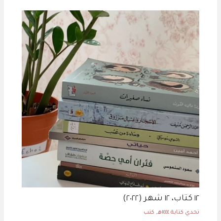
١٢ كتاب، ١٢ شهر (٢٠٢٢)
تحدي كتابة ١٤٤٤هـ
,
كتب