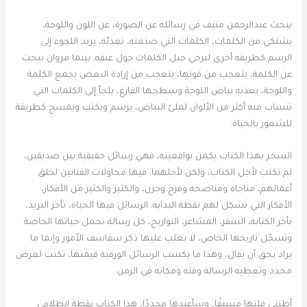
يبحث عبدالرحمن منيف في رسائله عن الصورة، عن اللون واللوحة،
يشتكي من الكلمات، الكلمات التي صنعته، تعذبّه، يريد اللجوء إلى
الرسم كطريقه أخرى ليرخي حبل الكلمات حول عنقه. بينما مروان يبحث
عن الكلمة، يتعجب من قوتها، يتعجب من إرادة البعض بجمع الكلمة
واللوحة، يعذبه بياض اللوحة وسطحها الفارغ، يلجأ إلى الكلمات التي
تنساب منه أكثر من الألوان لملئ البياض، يرسم ويكتب ويمسح كطريقة
للشعور بالحياة.
السحر بهذا الكتاب يكمن بواقعيته، فهي رسائل حقيقية بين صديقين،
لم تكتب لأجل الكتاب، ولكن لأجلهما. فيها محاولات الفنانين لخلق
أعمالهم، مناجاة ومناصحه وفرح وحزن، والكثير والكثير من الأفكار،
الأفكار التي تشكل لهم نقطة البداية. الرسائل فيها الحياة، تأخر البريد،
تأخر الكتابة، السفر، المشاعر، التواريخ، كل رسالة تحمل حياتها الخاصة
وتسجّل تاريخها الخاص، لا يغلب عليها ذكر سفاسف الأمور وإنما ما
يراد بحق أن يقال، وهذا ما يكسب الرسائل الورقية قيمتها، تكتب لغرض
محدد وتعطيه الرسالة وقته ومكانه في الزمن.
أظنني قلتها مسبقًا، وسأعيدها مجددًا، هذا الكتاب نقطة انطلاقي