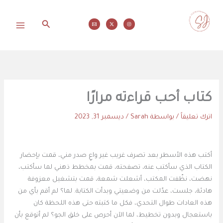
خطي
لى
البحث
لمحتوى
محاولات
كتاب أحب قراءته مرارًا
اترك تعليقاً
/ بواسطة
Sarah
/
ديسمبر 31, 2023
أكتب هذه الأسطر بعد تصرف غريب غير واعٍ صدر مني، قمت بإحضار
الكتاب الذي سأكتب عنه، تصفحته، قمت بمخطط ذهني لما سأكتب،
نهضت، نظّفت المكتب، أشعلت شمعة، قمت بتشغيل معزوفة
هادئة، جلست، عدّلت من وضعيتي وبدأت الكتابة. لما؟ لم أقم بأي من
هذه العادات طوال التحدي، فكل ما كتبته حتى هذه اللحظة كان
باستعجال وبدون تخطيط، لما الآن أحرص على خلق الجو؟ لم أتوقع بأن