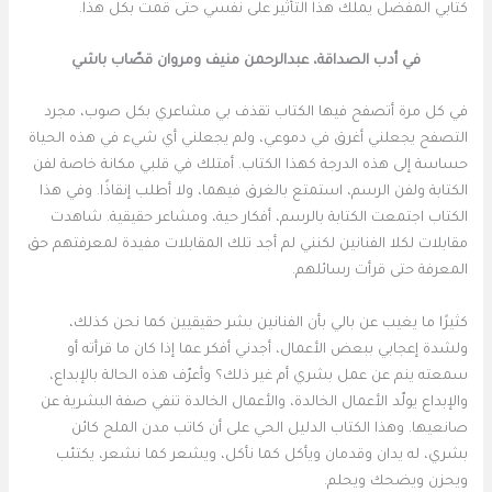
كتابي المفضل يملك هذا التأثير على نفسي حتى قمت بكل هذا.
في أدب الصداقة، عبدالرحمن منيف ومروان قصّاب باشي
في كل مرة أتصفح فيها الكتاب تقذف بي مشاعري بكل صوب، مجرد
التصفح يجعلني أغرق في دموعي، ولم يجعلني أي شيء في هذه الحياة
حساسة إلى هذه الدرجة كهذا الكتاب. أمتلك في قلبي مكانة خاصة لفن
الكتابة ولفن الرسم، استمتع بالغرق فيهما، ولا أطلب إنقاذًا. وفي هذا
الكتاب اجتمعت الكتابة بالرسم، أفكار حية، ومشاعر حقيقية. شاهدت
مقابلات لكلا الفنانين لكنني لم أجد تلك المقابلات مفيدة لمعرفتهم حق
المعرفة حتى قرأت رسائلهم.
كثيرًا ما يغيب عن بالي بأن الفنانين بشر حقيقيين كما نحن كذلك،
ولشدة إعجابي ببعض الأعمال، أجدني أفكر عما إذا كان ما قرأته أو
سمعته ينم عن عمل بشري أم غير ذلك؟ وأعرّف هذه الحالة بالإبداع،
والإبداع يولّد الأعمال الخالدة، والأعمال الخالدة تنفي صفة البشرية عن
صانعيها. وهذا الكتاب الدليل الحي على أن كاتب مدن الملح كائن
بشري، له يدان وقدمان ويأكل كما نأكل، ويشعر كما نشعر، يكتئب
ويحزن ويضحك ويحلم.