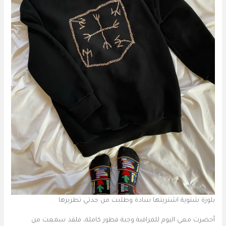
بلوزة شتوية اشتريتها سادة وطلبت من جدتي تطريزها
أحضرت معي اليوم للمراقبة وجبة فطور كاملة، فلقد سمعت من