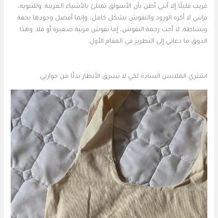
غريب قليلًا إلا أنني أظن بأن الأسواق تمتلئ بالأشياء الغريبة. وللتنويه،
فإنني لا أكره الورود والنقوش بشكل كامل، وإنما أفضل وجودها بخفة
وبساطة، لا أحب زحمة النقوش، إما نقوش مرتبة صغيرة أو فلا. وهذا
الذوق ما دعاني إلى التطريز في المقام الأول.
اشتري الملابس السادة لكي لا تسرق الأنظار بدلًا من جواربي