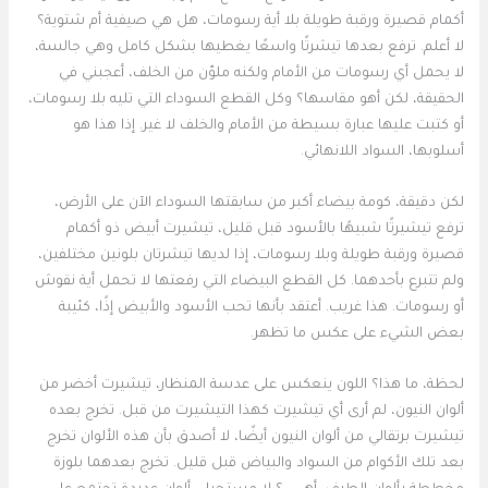
أكمام قصيرة ورقبة طويلة بلا أية رسومات، هل هي صيفية أم شتوية؟
لا أعلم. ترفع بعدها تيشرتًا واسعًا يغطيها بشكل كامل وهي جالسة،
لا يحمل أي رسومات من الأمام ولكنه ملوّن من الخلف، أعجبني في
الحقيقة، لكن أهو مقاسها؟ وكل القطع السوداء التي تليه بلا رسومات،
أو كتبت عليها عبارة بسيطة من الأمام والخلف لا غير. إذا هذا هو
أسلوبها، السواد اللانهائي.
لكن دقيقة، كومة بيضاء أكبر من سابقتها السوداء الآن على الأرض،
ترفع تيشيرتًا شبيهًا بالأسود قبل قليل، تيشيرت أبيض ذو أكمام
قصيرة ورقبة طويلة وبلا رسومات، إذا لديها تيشرتان بلونين مختلفين،
ولم تتبرع بأحدهما. كل القطع البيضاء التي رفعتها لا تحمل أية نقوش
أو رسومات. هذا غريب. أعتقد بأنها تحب الأسود والأبيض إذًا، كئيبة
بعض الشيء على عكس ما تظهر.
لحظة، ما هذا؟ اللون ينعكس على عدسة المنظار، تيشيرت أخضر من
ألوان النيون، لم أرى أي تيشيرت كهذا التيشيرت من قبل. تخرج بعده
تيشيرت برتقالي من ألوان النيون أيضًا، لا أصدق بأن هذه الألوان تخرج
بعد تلك الأكوام من السواد والبياض قبل قليل. تخرج بعدهما بلوزة