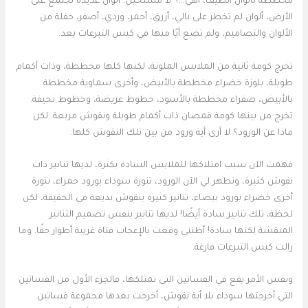
مخططة بألوان الطيف، أهي…؟ لا مستحيل. ألوان عديدة تجتمع على
الأرض، ألوان لم تخطر على بالي، أزرق، أحمر، وردي، أصفر، حفلة من
الألوان والتصاميم، ولم تضع أيًا منها في كيس التبرعات بعد.
تخرج كومة ثانية من الملابس الملونة، لكنها كلها مخططة، وذات أكمام
طويلة، بلوزة خضراء مخططة بالأبيض، وأخرى سماوية مخططة
بالأبيض، صفراء مخططة بالأسود، خطوط عريضة، وخطوط نحيفة.
تخرج من بينها كومة قمصان ذات أكمام طويلة ونقوش مربعة. لكن
ماذا عن الورود؟ لا أرى أية ورود من بين تلك النقوش كلها.
فهمت الآن سبب امتلاكها للملابس السادة بكثرة، لديها تنانير ذات
نقوش كثيرة، وتظهر لي الآن الورود، تنورة سوداء بورود حمراء، تنورة
أخرى خضراء بورود بيضاء، تنانير كثيرة بنقوش بديعة في الحقيقة، لكن
لحظة، تلك تنانير سادة أيضًا! لديها تنانير بنفس تصميم التنانير
المنقشة لكنها سادة! أظنني وقعت بالإعجاب فتاة غريبة أطوار حقًا. وما
زالت كيس التبرعات فارغة.
ونفس الأمر يقع في الفساتين التي تمتلكها، فالجزء الأول من الفساتين
التي أخرجتها سوداء بلا أية نقوش، أخرجت بعدها مجموعة فساتين