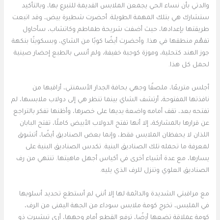
والدتي بأن نساء الحي يجمعن الملابس القديمة للتبرع بها، وبالتأكيد
ستشارك هي بتلك المهمة الطويلة. أحضرت شطيرة بيض، وقد اتبعت
طريقتها بإعدادها، حيث أضفت شريحة طماطم وكاتشاب، سأحاول
تفهّم منطقها في هذا. وأحضرت أيضًا كوبًا من الشاي، وبسكويتًا بنكهة
جوز الهند كتحلية، وموزة كوجبة خفيفة، ولم أنسى بالطبع إحضار صينية
لحمل كل هذا.
أجلس متربعًا، ملصقًا وجهي بحافة الجدار الأسمنتي، أراقبها من
نافذتها المفتوحة، أرتشف الشاي بينما تنظر هي إلى دولاب ملابسها، لم
تفتحه بعد، تقف أمامه واضعة يديها على خصرها، وأظنها تفكر بالتراجع
عن قرارها بالمشاركة، إلا أنها تفتح الدولاب الأبيض كاملًا، تفتح البابان
اللذان لا يحفظان الملابس فقط، وإنما بعض الصناديق أيضًا، أتشوق
لمعرفة ما تحمله تلك الصناديق البنية. تكدس الصناديق البنية على
يسارها، مع عدة أشياء أخرى في أكياس أجهل ماهيتها. تنتهي من رف
الصناديق العلوي وتنزل للرف الذي يليه.
مع مراقبتي الشديدة والدائمة لها إلا أنني لم أستطع تحديد أسلوبها
في الملبس، تخرج كومة ملابس سوداء من الجهة اليمنى من الرف،
كومة عملاقة تضعها أرضًا، ترفع القطع أمام وجهها، أرى تيشيرت ذو