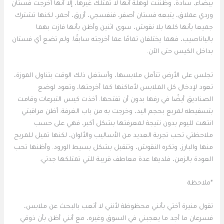
بيضاء، سادة، وظننت لوهلة أنها لا تمتلك غيرها، إلا أنها أخرجت فستان
وردي عملاق، يتبعه فستان أصفر، فنفسجي، أزرق، أحمر، لكنها تشترك
جميعا بأنها كلها بلا نقوش، سوى اثنين وأظن بأنها فازت بهما
بالياناصيب، فهما يختلفان تمامًا عما أخرجته سابقًا. ولم تضع أي فستان
بداخل الكيس حتى الآن.
تجلس على الأرض تتأمل ملابسها، وأستغل ذلك الوقت بتناول الموزة،
تعود لإدخال كل الملابس لأماكنها كما أخرجتها، وتعود لوضع
الصناديق أيضًا في رفها بدون أن تفتحها. أخذت كيس التبرعات وقامت
بتسفيطه لمربع بحجم اليد، وخرجت به من باب الغرفة. أظن مراقبتي
انتهت لليوم بدون نتيجة لمعرفتها بشكل أكبر، فهي على حسب
ملاحظتي تحب تجربة العديد من الأساليب والألوان، لكنها تميل للمريح
منها والبارز، وتكره النقوش، وتتقبل بشكل بسيط الورود. وأظنها تحب
العودة بالزمن، فلديها عدة معاطف قريبة للتي تمتلكها جدتي.
*ملاحظة
تقول منيرة أختي بأنني محظوظة لأنني لا أتعب بالبحث عن ملابس،
فسرعان ما أجد ما يعجبني في السوق وغيره، مع أنني أظن بأن ذوقي