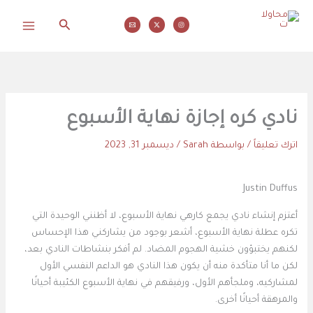
خطي
البحث
لى
محاولات
لمحتوى
نادي كره إجازة نهاية الأسبوع
اترك تعليقاً
/ بواسطة
Sarah
/
ديسمبر 31, 2023
Justin Duffus
أعتزم إنشاء نادي يجمع كارهي نهاية الأسبوع، لا أظنني الوحيدة التي
تكره عطلة نهاية الأسبوع، أشعر بوجود من يشاركني هذا الإحساس
لكنهم يختبؤون خشية الهجوم المضاد. لم أفكر بنشاطات النادي بعد،
لكن ما أنا متأكدة منه أن يكون هذا النادي هو الداعم النفسي الأول
لمشاركيه، وملجأهم الأول، ورفيقهم في نهاية الأسبوع الكئيبة أحيانًا
والمرهقة أحيانًا أخرى.