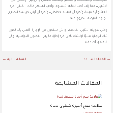
للتجمعات والعطلات والسهر، ومدمنة للعمل والروتين، ولكنني بين
الاثنيين، فما زلت أحب نهاية الأسبوع، وأحب السهر كذلك، لكنني أكره
العشوائية فيها، وأكره أن تفسد خططي، وأكره أن أبقى حبيسة الجدران
بتواجد الفرصة للخروج منها.
وحتى تدوينة الاثنين القادمة، -والتي ستكون في الإجازة- أتمنى بألا تكون
تلك الإجازة سببًا لإنشاء نادي كره إجازة ما بين الفصول الدراسية، وإلى
اللقاء يا أصدقاء.
→
المقالة السابقة
المقالة التالية
←
المقالات المشابهة
علامة صح أخيرة كطوق نجاة