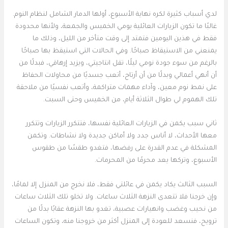
لدي أسباب كثيرة لكره نهاية الأسبوع، أولها الدمار الشامل لنظام النوم.
غالبًا ما تكون الزيارات العائلية يومي الخميس والجمعة، ولأنها محدودة
فقط في هذين اليومين فتمتد إلى وقت متأخر من الليل، وذلك ما
يمنعني من الاستيقاظ صباحًا. وفي الحالات التي استيقظ بها صباحًا
بالرغم من سوء جودة نومي ليلًا، تقل انتاجيتي، ويزيد إرهاقي، فبدلًا من
أن أنهي أعمالي وبدلًا من أن أرتاح، أتعب جسديًا من محاولات الحفاظ
على نمط نوم معين، وآداء مهمات متراكمة، وأتعب نفسيًا من ملاحقة
تلك الهموم لي طوال الثلاثة أيام، من الخميس وحتى السبت.
ثاني سبب يكمن في الزيارات العائلية نفسها، فتتكرر الزيارات وتتكرر
معها الأحداث، لا أناس جدد ولا أماكن جديدة ولا نشاطات. وتكمن
المشكلة في عدم القدرة على رفضها، فتغدو طقسًا من طقوس
الأسبوع، وتركها يعد محرمًا من المحرمات.
السبب الثالث يكاد يكمن في عائلتي فقط، فلا نخرج من المنزل إلا لمامًا،
وإن خرجنا فلا تتعدى النزهة الثلاث ساعات. ولا تخلو تلك الثلاث ساعات
من نحيب وغضب وانهيارات عصبية، تغدو بها النزهة عقابًا بدلًا من
ترويح، فنسعد للعودة إلى المنزل أكثر من خروجنا منه، وتكون الساعات