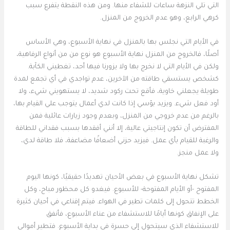
التي تلي النزهة ساعات للشفاء منها. ومن هذه النقطة يتفرع سبب
كرهي الرابع، وهو عدم الخروج من المنزل.
في الأيام التي نجلس بها بالمنزل في نهاية الأسبوع، وهي الأساس
أصلًا، فالخروج من المنزل نهاية الأسبوع هو نوع من من أنواع الرفاهية،
ولكن في الأيام التي لا نخرج بها ولا يزورنا فيها أحد، تغطيني الكآبة.
كشخص يستسقي طاقته من الآخرين، عدم تواجدي في أي تجمع لمدة
طويلة يجعلني خاوية، فأقع تحت ركود شديد، لا يستهويني شيء، ولا
أود فعل شيء. ويزيد بؤسي إذا كانت لدي أعمال يتوجب علي القيام بها،
بالرغم من عدم خروجي من المنزل، وبعدم وجود زيارات عائلية فمن
المفترض أن تكون إنتاجيتي عالية، إلا أنني أفقدها بسبب فقداني للطاقة
والرغبة للقيام بأي عمل. فيزيد حزني أضعافًا مضاعفة، فلا طاقة لدي،
ولا عمل منجز.
تشكل نهاية الأسبوع في بعض الأحيان تهديدًا حقيقيًا، كونها اليوم
المفتوح -أو الأيام المفتوحة- للأسبوع. فيغدو كل محظور مباح، وكل
الخطط تتحول إلى كلمات تطير في الهواء. فيتم إقناعي في أحيان كثيرة
على الإنفاق كونها أيامًا للاستشفاء من عناء الأسبوع، فأنفق
للاستشفاء الذي سيتحول إلى حسرة في بداية الأسبوع. فتطير أموالي