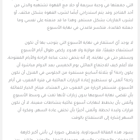
التي جمعتها في وجبة سريعة أو حلا مع القهوة تشتهيه والدتي من
أحد المتاجر. وقد يتم استدراجي أيضًا لشرب القهوة بشكل مكثف، أو
لشرب الغازيات بشكل مستمر، وهذا ما قد منعته على نفسي وما
جعلته كقاعدة، فتكسر قاعدتي في نهاية الأسبوع.
لا يوجد أي استثمار في نهاية الأسبوع التي يتوجب بها أن تكون
استشفاء حقيقيًا، فلا موازنة ولا هدوء. ركض طوال أيام الأسبوع
ويستمر حتى في نهايته، إلا أنه يتخفى تحت عباءة الراحة والأيام المفتوحة،
فلا أعلم كيف للاجتماع العائلي يوم الخميس بعد الدوام مباشرة أن
يكون راحة؟ أو بثلاثة أسابيع مستمرة من الجلوس في المنزل أن تكون
راحة؟ أتمنى لو نستطيع إعادة الزيارات العائلية في فترة المغرب في أيام
الأسبوع، فتستمر الزيارة من المغرب حتى العشاء، فيتاح الخيار للعائلة
بأن تقضي نهاية اسبوعها بدون زيارات لأنها تمت في وسط الأسبوع.
وأتمنى بأن يخطط لنهايات أسبوع عائلية بنشاطات معينة، لا أن تكون
قرارات وليدة لحظة. وأتمنى أخيرًا بأن تختفي عادة السهر، وفكرة أن
السهر إشارة إلى الاستمتاع بالوقت.
يسود هذه المقالة السوداوية، وتعطي صورة لي بأنني أكبر كارهة