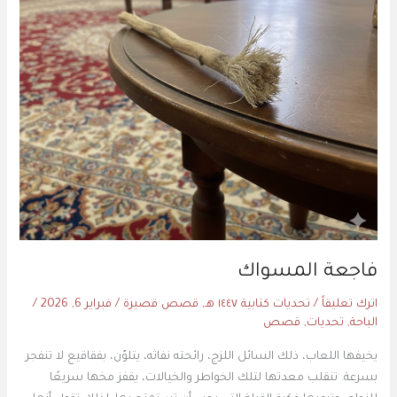
فاجعة المسواك
اترك تعليقاً
/
تحديات كتابية ١٤٤٧ هـ
,
قصص قصيرة
/
فبراير 6, 2026
/
الباحة
,
تحديات
,
قصص
يخيفها اللعاب، ذلك السائل اللزج، رائحته نفاثه، يتلوّن، بفقاقيع لا تنفجر
بسرعة. تنقلب معدتها لتلك الخواطر والخيالات، يقفز مخها سريعًا