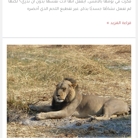
فكرت في يومها بالأمس، أيعقل أنها آذت نفسها بدون أن تدري؟ لكنها
لم تفعل نشاطًا جسديًا يذكر، غير تقطيع اللحم الذي أحضره
قراءة المزيد »
أسد
يعاني
من
القمل