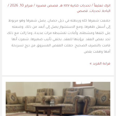
اترك تعليقاً
/
تحديات كتابية ١٤٤٧ هـ
,
قصص قصيرة
/
فبراير 10, 2026
/
الباحة
,
تحديات
,
قصص
جمعت شعرها كله وربطته في ذيل حصان، يصل شعرها وهو مربوط
إلى أسفل ظهرها، ومع الاستشوار يصل إلى أبعد من ذلك. وضعته
على كتفها ومشطته، وأعادت تمشيطه مرات عديدة، وما زالت مع ذلك
تجد بعض العقد. برؤيتها للعقد، يختفي تأنيب ضميرها، شعرت أنها
قامت بالتصرف الصحيح. حملت المقص المسروق من درج تسريحة
أمها وهمت بقص
قراءة المزيد »
فاجعة
المسواك