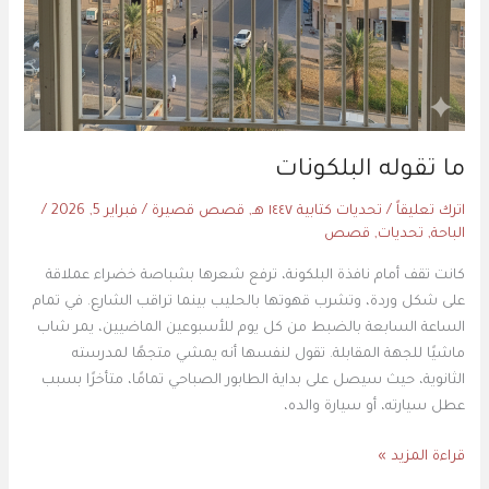
ما تقوله البلكونات
اترك تعليقاً
/
تحديات كتابية ١٤٤٧ هـ
,
قصص قصيرة
/
فبراير 5, 2026
/
الباحة
,
تحديات
,
قصص
كانت تقف أمام نافذة البلكونة، ترفع شعرها بشباصة خضراء عملاقة
على شكل وردة، وتشرب قهوتها بالحليب بينما تراقب الشارع. في تمام
الساعة السابعة بالضبط من كل يوم للأسبوعين الماضيين، يمر شاب
ماشيًا للجهة المقابلة. تقول لنفسها أنه يمشي متجهًا لمدرسته
الثانوية، حيث سيصل على بداية الطابور الصباحي تمامًا، متأخرًا بسبب
عطل سيارته، أو سيارة والده،
قراءة المزيد »