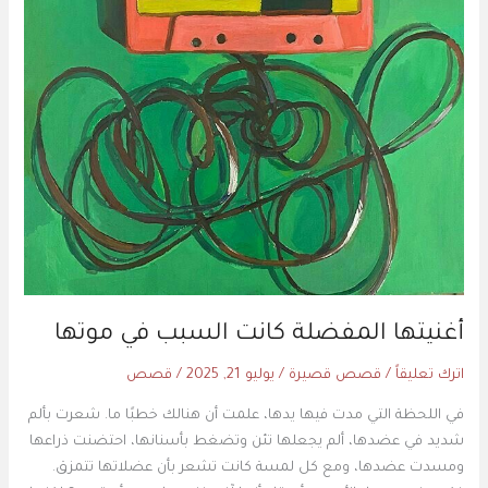
أغنيتها المفضلة كانت السبب في موتها
اترك تعليقاً
/
قصص قصيرة
/
يوليو 21, 2025
/
قصص
في اللحظة التي مدت فيها يدها، علمت أن هنالك خطبًا ما. شعرت بألم
شديد في عضدها، ألم يجعلها تئن وتضغط بأسنانها، احتضنت ذراعها
ومسدت عضدها، ومع كل لمسة كانت تشعر بأن عضلاتها تتمزق.