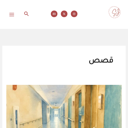
خطي
لى
البحث
لمحتوى
محاولات
قصص
غرفة
تخص
الموسوسين