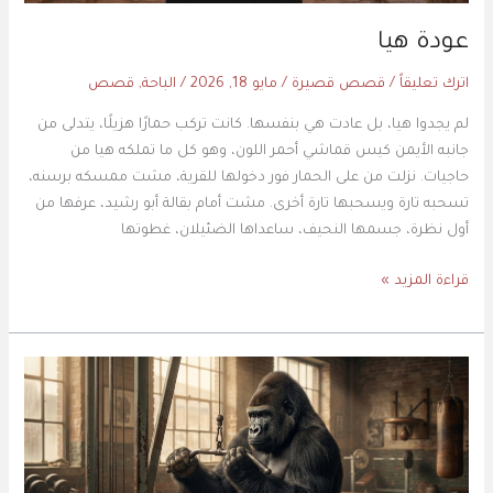
عودة هيا
اترك تعليقاً
/
قصص قصيرة
/
مايو 18, 2026
/
الباحة
,
قصص
لم يجدوا هيا، بل عادت هي بنفسها. كانت تركب حمارًا هزيلًا، يتدلى من
جانبه الأيمن كيس قماشي أحمر اللون، وهو كل ما تملكه هيا من
حاجيات. نزلت من على الحمار فور دخولها للقرية، مشت ممسكه برسنه،
تسحبه تارة ويسحبها تارة أخرى. مشت أمام بقالة أبو رشيد، عرفها من
أول نظرة، جسمها النحيف، ساعداها الضئيلان، غطوتها
قراءة المزيد »
أوزان
وغوريلا