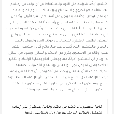
اكتشفوا أيضًا قدرتهم على النوم والاستيقاظ في أي وقت في رحلتهم
تلك، فالأهم هو الخروج والاستمتاع وترك ساعات النوم الطويلة عند
عودتهم للوطن، وكأنهم يتعرفون على أنفسهم للمرة الأولى. وأما عن
اكتشافهم الأخطر، فأحدهم لم يرفع رأسه أبدًا لمشاهدة النجوم، ولم
تتسن له الفرصة ليتأملها إلا في تلك السفرة. وأظن بأن القدرة السحرية
التي يحتاجها عالمنا لهي زر خفي نستطيع ضغطه ليفصلنا عن واقع
العيش، لواقعنا الحقيقي، للأشياء من حولنا، الماء والهواء والطيور
والنجوم. فالشخص الذي أتحدث عنه هنا، منتج أغاني مشهور، يقضي
أغلب أوقاته في الاستديو، يخرج من الاستديو للمنزل ويعود من المنزل
له، وينام في الاستديو أحيانًا، مما يجعلني أفكر بعملية الإلهام والتفكير
الخاصة به، إن لم يكن يجرب ويعيش ويستمع للأصوات الحقيقية
للحياة، فكيف له أن ينتعش ويجدد من أفكاره؟ إلا أن هذا الفعل يدعم
فرضية الإلهام الذي يصنع من ذات الشخص، وأن الإلهام لا ينتظر وإنما
يصنع، وقد تكون العادات هي التي تخلق الإلهام. قد تكون حاله هكذا،
وقد يكون عبقري لا يحتاج مننا إلى محاولة لتفسيره وفهمه.
كانوا مثقفين، لا شك في ذلك، وكانوا يعملون على إعادة
تشكيل العالم. لم يكونوا من زوار المتاحف، كانوا