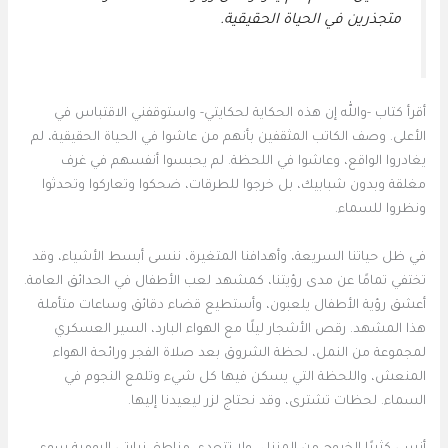
متجذرين في الحياة الحقيقية.
أقرأ كتاب -والله إن هذه الحكاية لحكايتي- واستوقفني الاقتباس في
الأعلى. وصف الكاتب المثقفين بأنهم من عاشوا في الحياة الحقيقية، لم
يغادروا الواقع، وعاشوا في اللحظة. لم يحبسوا أنفسهم في غرف
مغلقة وبدون شبابيك، بل خرجوا للطرقات، ضحكوا وتعاركوا وتحدثوا
ونظروا للسماء.
في ظل حياتنا السريعة، وأهدافنا المتغيرة، ننسى أبسط الأشياء، وقد
تختفي تمامًا عن مدى رؤيتنا، كمشهد لعب الأطفال في الحدائق العامة.
أعشق رؤية الأطفال يلعبون، وأستطيع قضاء دقائق وساعات متأملة
هذا المشهد. رقص الأشجار ليلًا مع الهواء البارد، السير العسكري
لمجموعة من النمل، لحظة الشروق بعد صلاة الفجر ورائحة الهواء
المنعش، واللحظة التي يسكن فيها كل شيء وتلمع النجوم في
السماء. لحظات تشترى، وقد نحتاج لزر ليعيدنا إليها.