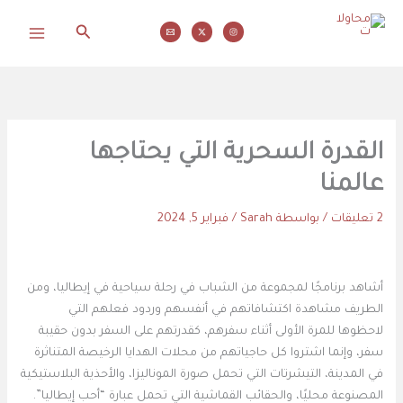
خطي
البحث
لى
محاولات
لمحتوى
القدرة السحرية التي يحتاجها
عالمنا
2 تعليقات
/ بواسطة
Sarah
/
فبراير 5, 2024
أشاهد برنامجًا لمجموعة من الشباب في رحلة سياحية في إيطاليا، ومن
الطريف مشاهدة اكتشافاتهم في أنفسهم وردود فعلهم التي
لاحظوها للمرة الأولى أثناء سفرهم، كقدرتهم على السفر بدون حقيبة
سفر، وإنما اشتروا كل حاجياتهم من محلات الهدايا الرخيصة المتناثرة
في المدينة، التيشرتات التي تحمل صورة الموناليزا، والأحذية البلاستيكية
المصنوعة محليًا، والحقائب القماشية التي تحمل عبارة “أحب إيطاليا”.