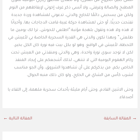
أنسى كثيرًا الخروج من المنزل، ولا تتعدى مناطق زيارتي اليومية سوى
المطبخ والصالة وغرفتي، ولا أنسى ذكر غرف إخوتي لإيقاظهم من النوم.
ولكن من يسحبني دائمًا للخارج والدتي، تدعوني لمشاهدة وردة جديدة
تفتحت حديثًا، أو حتى لمشاهدة حركة غبية قامت الدجاجات بها، وأحيانًا
لا هذه ولا هذه وتقول بلهجة مؤنبة:”اطلعي للحوش، ترا لك يومين ما
طلعتي.” وبهذا تكون والدتي هي القدرة السحرية الخاصة بي لأعيش في
اللحظة، لأعيش في الواقع. وهو لو بكل بيت فيه نورة كان الكل بخير،
لكن لا توجد سوى نورة واحدة، وهي والدتي ومنقذتي من العيش تحت
ركام الهموم اليومية التي لا تنتهي، لذلك أشجعكم على إيجاد المنقذ
الخاص بكم، من يذكركم على أن تشاهدوا الشروق، وأن الجو مناسب
لشرب كأس من الشاي في الخارج، ولو كان ذلك منبه الجوال.
وحتى الاثنين القادم، وحتى أيام مليئة بأحداث سحرية ملهمة، إلى اللقاء يا
أصدقاء.
→
المقالة السابقة
المقالة التالية
←